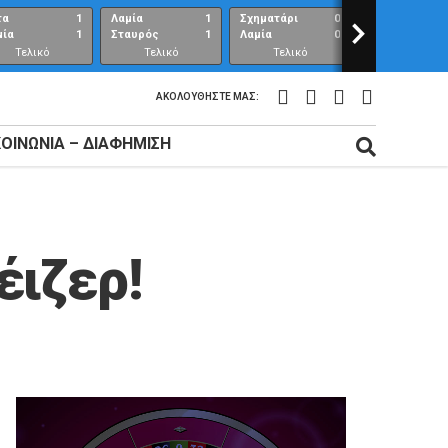
τα
1
Λαμία
1
Σχηματάρι
0
>
Λαμία
μία
1
Σταυρός
1
Λαμία
0
Ανθούπολη
Τελικό
Τελικό
Τελικό
Τελικό
αποτέλεσμα
αποτέλεσμα
αποτέλεσμα
αποτέλεσμ
ΑΚΟΛΟΥΘΉΣΤΕ ΜΑΣ:
ΚΟΙΝΩΝΊΑ – ΔΙΑΦΉΜΙΣΗ
έιζερ!