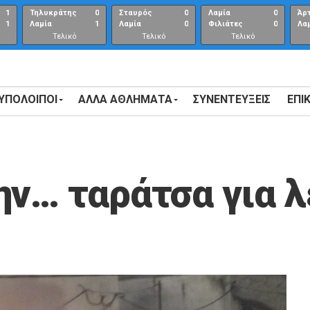
1
Τηλυκράτης
0
Σταυρός
0
Λαμία
0
Άρ
1
Λαμία
1
Λαμία
0
Φιλιάτες
0
Λα
Τελικό
Τελικό
Τελικό
αποτέλεσμα
αποτέλεσμα
Αποτέλεσμα
 ΥΠΟΛΟΙΠΟΙ
ΑΛΛΑ ΑΘΛΗΜΑΤΑ
ΣΥΝΕΝΤΕΎΞΕΙΣ
ΕΠΙ
ην… ταράτσα για λ