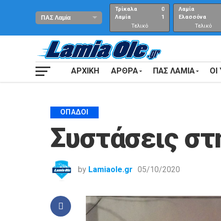
Τρίκαλα
0
Λαμία
Λαμία
1
Ελασσόνα
Τελικό
Τελικό
αποτέλεσμα
Αποτέλεσμα
ΑΡΧΙΚΗ
ΑΡΘΡΑ
ΠΑΣ ΛΑΜΙΑ
ΟΙ
ΟΠΑΔΟΊ
Συστάσεις στ
by
Lamiaole.gr
05/10/2020