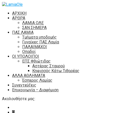
ΑΡΧΙΚΗ
ΑΡΘΡΑ
ΛΑΜΙΑ ΟΛΕ
ΣΑΝ ΣΗΜΕΡΑ
ΠΑΣ ΛΑΜΙΑ
Τμήματα υποδομής
Γυναίκες ΠΑΣ Λαμία
ΠΑΛΑΙΜΑΧΟΙ
Οπαδοί
ΟΙ ΥΠΟΛΟΙΠΟΙ
ΕΠΣ Φθιώτιδας
Αστέρας Σταυρού
Κηφισσός Κάτω Τιθορέας
ΑΛΛΑ ΑΘΛΗΜΑΤΑ
Έσπερος Λαμίας
Συνεντεύξεις
Επικοινωνία – Διαφήμιση
Ακολουθήστε μας: