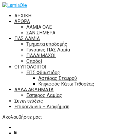
ΑΡΧΙΚΗ
ΑΡΘΡΑ
ΛΑΜΙΑ ΟΛΕ
ΣΑΝ ΣΗΜΕΡΑ
ΠΑΣ ΛΑΜΙΑ
Τμήματα υποδομής
Γυναίκες ΠΑΣ Λαμία
ΠΑΛΑΙΜΑΧΟΙ
Οπαδοί
ΟΙ ΥΠΟΛΟΙΠΟΙ
ΕΠΣ Φθιώτιδας
Αστέρας Σταυρού
Κηφισσός Κάτω Τιθορέας
ΑΛΛΑ ΑΘΛΗΜΑΤΑ
Έσπερος Λαμίας
Συνεντεύξεις
Επικοινωνία – Διαφήμιση
Ακολουθήστε μας: