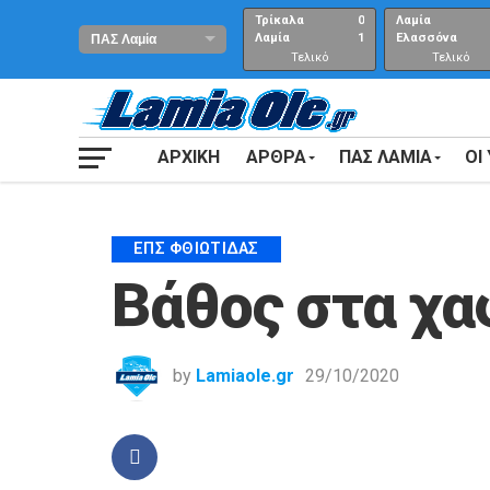
Τρίκαλα
0
Λαμία
Λαμία
1
Ελασσόνα
Τελικό
Τελικό
αποτέλεσμα
Αποτέλεσμα
ΑΡΧΙΚΗ
ΑΡΘΡΑ
ΠΑΣ ΛΑΜΙΑ
ΟΙ
ΕΠΣ ΦΘΙΏΤΙΔΑΣ
Βάθος στα χα
by
Lamiaole.gr
29/10/2020