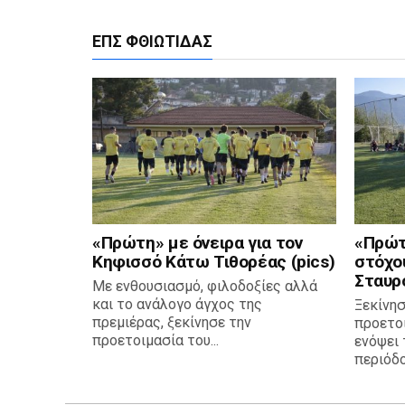
ΕΠΣ ΦΘΙΏΤΙΔΑΣ
«Πρώτη» με όνειρα για τον
«Πρώτ
Κηφισσό Κάτω Τιθορέας (pics)
στόχο
Σταυρο
Με ενθουσιασμό, φιλοδοξίες αλλά
και το ανάλογο άγχος της
Ξεκίνησ
πρεμιέρας, ξεκίνησε την
προετο
προετοιμασία του...
ενόψει 
περιόδου