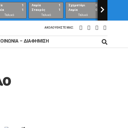
τα
1
Λαμία
1
Σχηματάρι
0
>
Λαμία
μία
1
Σταυρός
1
Λαμία
0
Ανθούπολη
Τελικό
Τελικό
Τελικό
Τελικό
αποτέλεσμα
αποτέλεσμα
αποτέλεσμα
αποτέλεσμ
ΑΚΟΛΟΥΘΉΣΤΕ ΜΑΣ:
ΚΟΙΝΩΝΊΑ – ΔΙΑΦΉΜΙΣΗ
λο