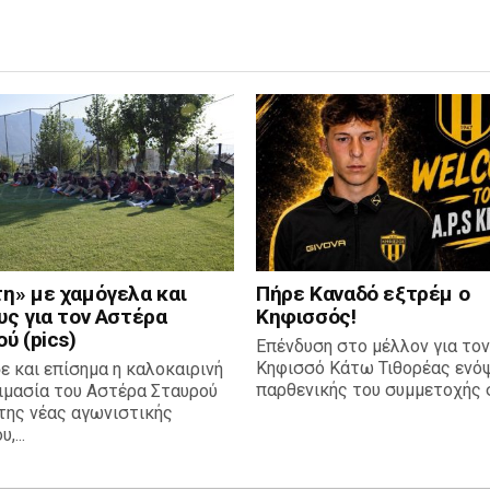
η» με χαμόγελα και
Πήρε Καναδό εξτρέμ ο
υς για τον Αστέρα
Κηφισσός!
ύ (pics)
Επένδυση στο μέλλον για τον
Κηφισσό Κάτω Τιθορέας ενόψ
ε και επίσημα η καλοκαιρινή
παρθενικής του συμμετοχής σ
ιμασία του Αστέρα Σταυρού
της νέας αγωνιστικής
,...