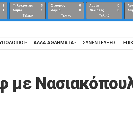
1
Τηλυκράτης
0
Σταυρός
0
Λαμία
0
Άρ
1
Λαμία
1
Λαμία
0
Φιλιάτες
0
Λα
Τελικό
Τελικό
Τελικό
αποτέλεσμα
αποτέλεσμα
Αποτέλεσμα
 ΥΠΟΛΟΙΠΟΙ
ΑΛΛΑ ΑΘΛΗΜΑΤΑ
ΣΥΝΕΝΤΕΎΞΕΙΣ
ΕΠΙ
φ με Νασιακόπου