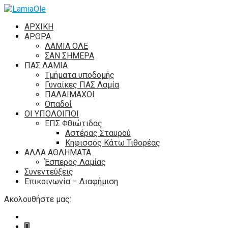
ΑΡΧΙΚΗ
ΑΡΘΡΑ
ΛΑΜΙΑ ΟΛΕ
ΣΑΝ ΣΗΜΕΡΑ
ΠΑΣ ΛΑΜΙΑ
Τμήματα υποδομής
Γυναίκες ΠΑΣ Λαμία
ΠΑΛΑΙΜΑΧΟΙ
Οπαδοί
ΟΙ ΥΠΟΛΟΙΠΟΙ
ΕΠΣ Φθιώτιδας
Αστέρας Σταυρού
Κηφισσός Κάτω Τιθορέας
ΑΛΛΑ ΑΘΛΗΜΑΤΑ
Έσπερος Λαμίας
Συνεντεύξεις
Επικοινωνία – Διαφήμιση
Ακολουθήστε μας: