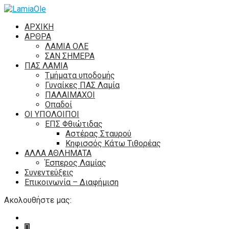
ΑΡΧΙΚΗ
ΑΡΘΡΑ
ΛΑΜΙΑ ΟΛΕ
ΣΑΝ ΣΗΜΕΡΑ
ΠΑΣ ΛΑΜΙΑ
Τμήματα υποδομής
Γυναίκες ΠΑΣ Λαμία
ΠΑΛΑΙΜΑΧΟΙ
Οπαδοί
ΟΙ ΥΠΟΛΟΙΠΟΙ
ΕΠΣ Φθιώτιδας
Αστέρας Σταυρού
Κηφισσός Κάτω Τιθορέας
ΑΛΛΑ ΑΘΛΗΜΑΤΑ
Έσπερος Λαμίας
Συνεντεύξεις
Επικοινωνία – Διαφήμιση
Ακολουθήστε μας: