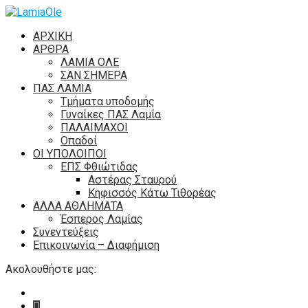
ΑΡΧΙΚΗ
ΑΡΘΡΑ
ΛΑΜΙΑ ΟΛΕ
ΣΑΝ ΣΗΜΕΡΑ
ΠΑΣ ΛΑΜΙΑ
Τμήματα υποδομής
Γυναίκες ΠΑΣ Λαμία
ΠΑΛΑΙΜΑΧΟΙ
Οπαδοί
ΟΙ ΥΠΟΛΟΙΠΟΙ
ΕΠΣ Φθιώτιδας
Αστέρας Σταυρού
Κηφισσός Κάτω Τιθορέας
ΑΛΛΑ ΑΘΛΗΜΑΤΑ
Έσπερος Λαμίας
Συνεντεύξεις
Επικοινωνία – Διαφήμιση
Ακολουθήστε μας: