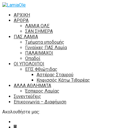
ΑΡΧΙΚΗ
ΑΡΘΡΑ
ΛΑΜΙΑ ΟΛΕ
ΣΑΝ ΣΗΜΕΡΑ
ΠΑΣ ΛΑΜΙΑ
Τμήματα υποδομής
Γυναίκες ΠΑΣ Λαμία
ΠΑΛΑΙΜΑΧΟΙ
Οπαδοί
ΟΙ ΥΠΟΛΟΙΠΟΙ
ΕΠΣ Φθιώτιδας
Αστέρας Σταυρού
Κηφισσός Κάτω Τιθορέας
ΑΛΛΑ ΑΘΛΗΜΑΤΑ
Έσπερος Λαμίας
Συνεντεύξεις
Επικοινωνία – Διαφήμιση
Ακολουθήστε μας: