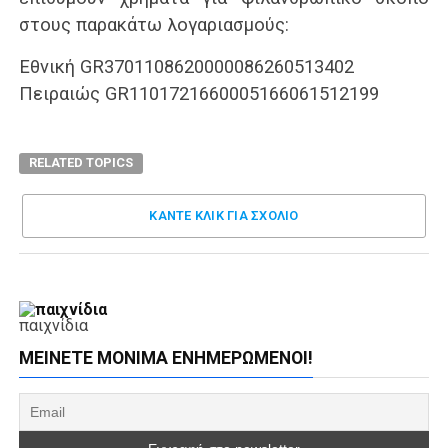
στους παρακάτω λογαριασμούς:
Εθνική GR3701108620000086260513402
Πειραιώς GR1101721660005166061512199
RELATED TOPICS
ΚΑΝΤΕ ΚΛΊΚ ΓΙΑ ΣΧΌΛΙΟ
παιχνίδια
ΜΕΊΝΕΤΕ ΜΌΝΙΜΑ ΕΝΗΜΕΡΏΜΕΝΟΙ!