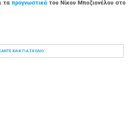
ι τα
προγνωστικά
του Νίκου Μποζιονέλου στο
ΚΑΝΤΕ ΚΛΊΚ ΓΙΑ ΣΧΌΛΙΟ