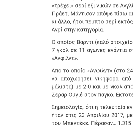
«τρέχει» σερί έξι νικών σε Αγγ
Πράετ, Μάντισον απόψε πίσω από
κι άλλο, ήτοι πέμπτο σερί εκτός
Ανρί στην κατηγορία.
Ο οποίος Βάρντι (καλό στοιχεί
7 γκολ σε 11 αγώνες ενάντια σ
«Ανφιλντ».
Από το οποίο «Ανφιλντ» (στο 24
να αποχωρήσει νικηφόρα από 
μάλιστα) με 2-0 και με γκολ από
Ζεράρ Ουγιέ στον πάγκο. Εκτοτε,
Σημειολογία, ότι η τελευταία 
ήταν στις 23 Απριλίου 2017, μ
του Μπεντέκε. Πέρασαν… 1.315 