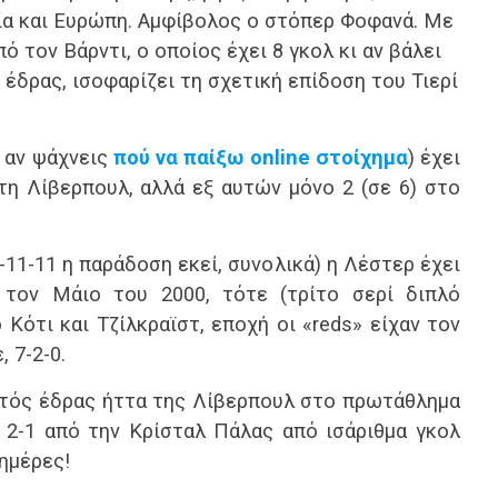
λία και Ευρώπη. Αμφίβολος ο στόπερ Φοφανά. Με
 τον Βάρντι, ο οποίος έχει 8 γκολ κι αν βάλει
 έδρας, ισοφαρίζει τη σχετική επίδοση του Τιερί
ο αν ψάχνεις
πού να παίξω online στοίχημα
) έχει
τη Λίβερπουλ, αλλά εξ αυτών μόνο 2 (σε 6) στο
-11-11 η παράδοση εκεί, συνολικά) η Λέστερ έχει
τον Μάιο του 2000, τότε (τρίτο σερί διπλό
 Κότι και Τζίλκραϊστ, εποχή οι «reds» είχαν τον
 7-2-0.
εντός έδρας ήττα της Λίβερπουλ στο πρωτάθλημα
ε 2-1 από την Κρίσταλ Πάλας από ισάριθμα γκολ
ημέρες!