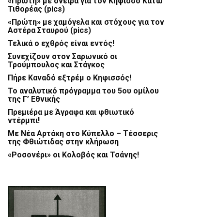
«Πρώτη» με όνειρα για τον Κηφισσό Κάτω
Τιθορέας (pics)
«Πρώτη» με χαμόγελα και στόχους για τον
Αστέρα Σταυρού (pics)
Τελικά ο εχθρός είναι εντός!
Συνεχίζουν στον Σαρωνικό οι
Τρούμπουλος και Στάγκος
Πήρε Καναδό εξτρέμ ο Κηφισσός!
Το αναλυτικό πρόγραμμα του 5ου ομίλου
της Γ’ Εθνικής
Πρεμιέρα με Άγραφα και φθιωτικό
ντέρμπι!
Με Νέα Αρτάκη στο Κύπελλο – Τέσσερις
της Φθιώτιδας στην κλήρωση
«Ροσονέρι» οι Κολοβός και Τσάνης!