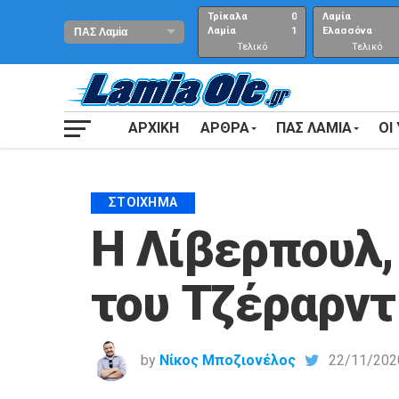
Τρίκαλα
0
Λαμία
Λαμία
1
Ελασσόνα
Τελικό
Τελικό
αποτέλεσμα
Αποτέλεσμα
ΑΡΧΙΚΗ
ΑΡΘΡΑ
ΠΑΣ ΛΑΜΙΑ
ΟΙ
ΣΤΟΊΧΗΜΑ
Η Λίβερπουλ,
του Τζέραρντ
by
Νίκος Μποζιονέλος
22/11/202