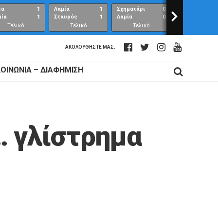
τα
1
Λαμία
1
Σχηματάρι
0
>
Λαμία
μία
1
Σταυρός
1
Λαμία
0
Ανθούπολη
Τελικό
Τελικό
Τελικό
Τελικό
αποτέλεσμα
αποτέλεσμα
αποτέλεσμα
αποτέλεσμ
ΑΚΟΛΟΥΘΉΣΤΕ ΜΑΣ:
ΚΟΙΝΩΝΊΑ – ΔΙΑΦΉΜΙΣΗ
… γλίστρημα