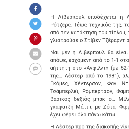
Η Λίβερπουλ υποδέχεται η 
Ρότζερς. Τέως τεχνικός της, τ
από την κατάκτηση του τίτλου, 
γλιστρούσε ο Στίβεν Τζέραρντ σ
Ναι μεν η Λίβερπουλ θα είναι
απόψε, ερχόμενη από το 1-1 στο 
αήττητη στο «Ανφιλντ» (με 52-
της… Λέστερ από το 1981), αλλ
Γκόμες, Χέντερσον, Φαν Ντ
Τσάμπερλεϊ, Ρόμπερτσον, Φαμπί
Βασικός δεξιός μπακ ο… Μίλν
γκαφατζή Μάτιπ, με Ζότα, Φιρ
έχει φέρει όλα πάνω κάτω.
Η Λέστερ προ της διακοπής νίκη