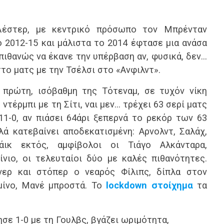
Λέστερ, με κεντρικό πρόσωπο τον Μπρένταν
ο 2012-15 και μάλιστα το 2014 έφτασε μια ανάσα
πιθανώς να έκανε την υπέρβαση αν, φυσικά, δεν…
το ματς με την Τσέλσι στο «Ανφιλντ».
 πρώτη, ισόβαθμη της Τότεναμ, σε τυχόν νίκη
ντέρμπι με τη Σίτι, ναι μεν… τρέχει 63 σερί ματς
11-0, αν πιάσει 64άρι ξεπερνά το ρεκόρ των 63
ά κατεβαίνει αποδεκατισμένη: Αρνολντ, Σαλάχ,
άικ εκτός, αμφίβολοι οι Τιάγο Αλκάνταρα,
νιο, οι τελευταίοι δύο με καλές πιθανότητες.
ερ και στόπερ ο νεαρός Φίλιπς, δίπλα στον
μίνο, Μανέ μπροστά. Το
lockdown στοίχημα
τα
σε 1-0 με τη Γουλβς, βγάζει ωριμότητα,