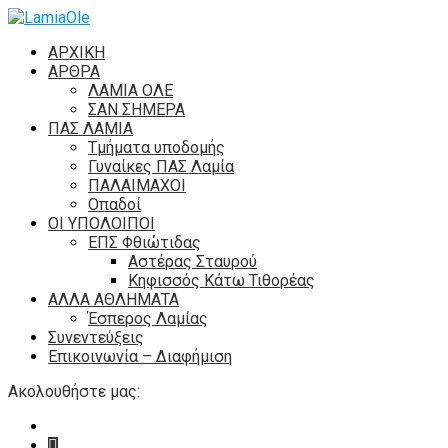
ΑΡΧΙΚΗ
ΑΡΘΡΑ
ΛΑΜΙΑ ΟΛΕ
ΣΑΝ ΣΗΜΕΡΑ
ΠΑΣ ΛΑΜΙΑ
Τμήματα υποδομής
Γυναίκες ΠΑΣ Λαμία
ΠΑΛΑΙΜΑΧΟΙ
Οπαδοί
ΟΙ ΥΠΟΛΟΙΠΟΙ
ΕΠΣ Φθιώτιδας
Αστέρας Σταυρού
Κηφισσός Κάτω Τιθορέας
ΑΛΛΑ ΑΘΛΗΜΑΤΑ
Έσπερος Λαμίας
Συνεντεύξεις
Επικοινωνία – Διαφήμιση
Ακολουθήστε μας: