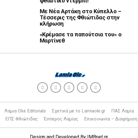
φθιωτικό ντέρμπι!
Με Νέα Αρτάκη στο Κύπελλο –
Τέσσερις της Φθιώτιδας στην
κλήρωση
«Κρέμασε τα παπούτσια του» ο
Μαρτίνεθ
Λαμια Ολε Editorials
Σχετικά με το Lamiaole.gr
ΠΑΣ Λαμία
ΕΠΣ Φθιώτιδας
Έσπερος Λαμίας
Επικοινωνία – Διαφήμιση
Design and Developed By
IMBnet.gr