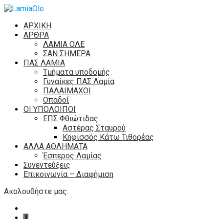
ΑΡΧΙΚΗ
ΑΡΘΡΑ
ΛΑΜΙΑ ΟΛΕ
ΣΑΝ ΣΗΜΕΡΑ
ΠΑΣ ΛΑΜΙΑ
Τμήματα υποδομής
Γυναίκες ΠΑΣ Λαμία
ΠΑΛΑΙΜΑΧΟΙ
Οπαδοί
ΟΙ ΥΠΟΛΟΙΠΟΙ
ΕΠΣ Φθιώτιδας
Αστέρας Σταυρού
Κηφισσός Κάτω Τιθορέας
ΑΛΛΑ ΑΘΛΗΜΑΤΑ
Έσπερος Λαμίας
Συνεντεύξεις
Επικοινωνία – Διαφήμιση
Ακολουθήστε μας: