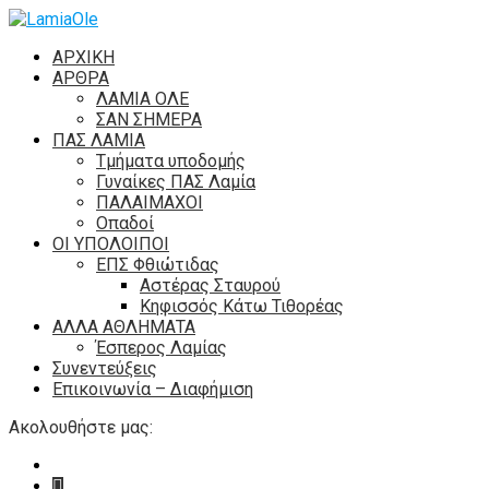
ΑΡΧΙΚΗ
ΑΡΘΡΑ
ΛΑΜΙΑ ΟΛΕ
ΣΑΝ ΣΗΜΕΡΑ
ΠΑΣ ΛΑΜΙΑ
Τμήματα υποδομής
Γυναίκες ΠΑΣ Λαμία
ΠΑΛΑΙΜΑΧΟΙ
Οπαδοί
ΟΙ ΥΠΟΛΟΙΠΟΙ
ΕΠΣ Φθιώτιδας
Αστέρας Σταυρού
Κηφισσός Κάτω Τιθορέας
ΑΛΛΑ ΑΘΛΗΜΑΤΑ
Έσπερος Λαμίας
Συνεντεύξεις
Επικοινωνία – Διαφήμιση
Ακολουθήστε μας: