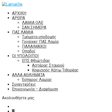
ΑΡΧΙΚΗ
ΑΡΘΡΑ
ΛΑΜΙΑ ΟΛΕ
ΣΑΝ ΣΗΜΕΡΑ
ΠΑΣ ΛΑΜΙΑ
Τμήματα υποδομής
Γυναίκες ΠΑΣ Λαμία
ΠΑΛΑΙΜΑΧΟΙ
Οπαδοί
ΟΙ ΥΠΟΛΟΙΠΟΙ
ΕΠΣ Φθιώτιδας
Αστέρας Σταυρού
Κηφισσός Κάτω Τιθορέας
ΑΛΛΑ ΑΘΛΗΜΑΤΑ
Έσπερος Λαμίας
Συνεντεύξεις
Επικοινωνία – Διαφήμιση
Ακολουθήστε μας: