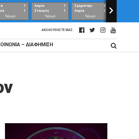
τα
1
Λαμία
1
Σχηματάρι
0
>
Λαμία
μία
1
Σταυρός
1
Λαμία
0
Ανθούπολη
Τελικό
Τελικό
Τελικό
Τελικό
αποτέλεσμα
αποτέλεσμα
αποτέλεσμα
αποτέλεσμ
ΑΚΟΛΟΥΘΉΣΤΕ ΜΑΣ:
ΚΟΙΝΩΝΊΑ – ΔΙΑΦΉΜΙΣΗ
ον