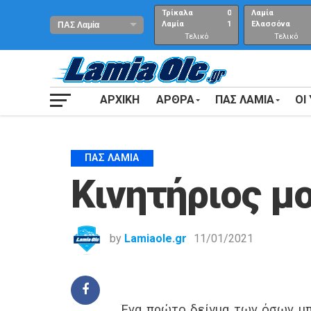
Τρίκαλα
0
Λαμία
Λαμία
1
Ελασσόνα
Τελικό
Τελικό
αποτέλεσμα
Αποτέλεσμα
ΑΡΧΙΚΗ
ΑΡΘΡΑ
ΠΑΣ ΛΑΜΙΑ
ΟΙ
ΠΑΣ ΛΑΜΊΑ
Κινητήριος μ
by
Lamiaole.gr
11/01/2021
Ένα πρώτο δείγμα των όσων μ