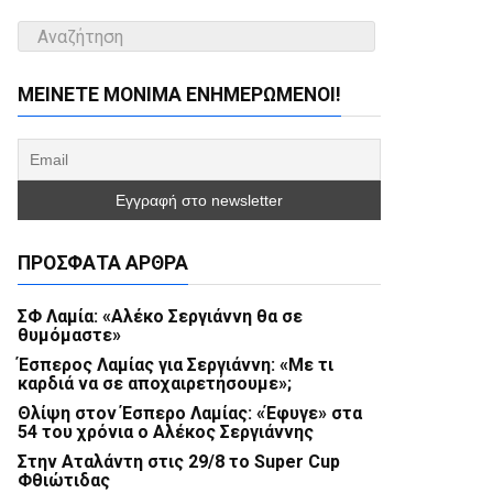
ΜΕΊΝΕΤΕ ΜΌΝΙΜΑ ΕΝΗΜΕΡΏΜΕΝΟΙ!
ΠΡΌΣΦΑΤΑ ΆΡΘΡΑ
ΣΦ Λαμία: «Αλέκο Σεργιάννη θα σε
θυμόμαστε»
Έσπερος Λαμίας για Σεργιάννη: «Με τι
καρδιά να σε αποχαιρετήσουμε»;
Θλίψη στον Έσπερο Λαμίας: «Έφυγε» στα
54 του χρόνια ο Αλέκος Σεργιάννης
Στην Αταλάντη στις 29/8 το Super Cup
Φθιώτιδας