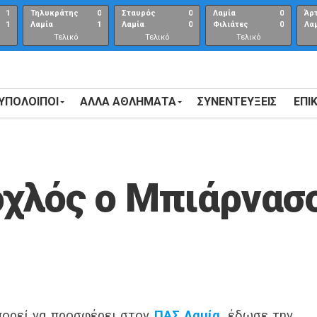
1
Τηλυκράτης
0
Σταυρός
0
Λαμία
0
Άρ
1
Λαμία
1
Λαμία
0
Φιλιάτες
0
Λα
Τελικό
Τελικό
Τελικό
αποτέλεσμα
αποτέλεσμα
Αποτέλεσμα
 ΥΠΟΛΟΙΠΟΙ
ΑΛΛΑ ΑΘΛΗΜΑΤΑ
ΣΥΝΕΝΤΕΎΞΕΙΣ
ΕΠΙ
οχλός ο Μπιάρνασ
πορεί να προσφέρει στον
ΠΑΣ Λαμία
, έδωσε την