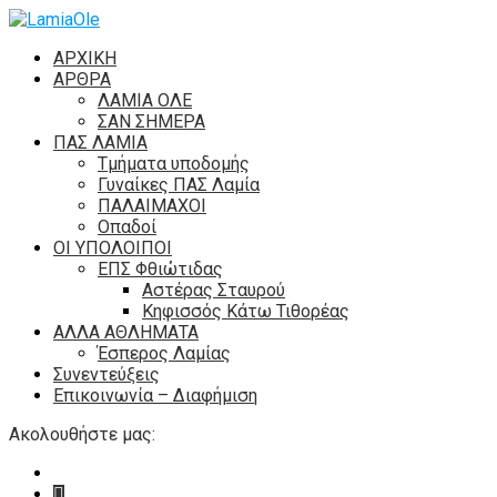
ΑΡΧΙΚΗ
ΑΡΘΡΑ
ΛΑΜΙΑ ΟΛΕ
ΣΑΝ ΣΗΜΕΡΑ
ΠΑΣ ΛΑΜΙΑ
Τμήματα υποδομής
Γυναίκες ΠΑΣ Λαμία
ΠΑΛΑΙΜΑΧΟΙ
Οπαδοί
ΟΙ ΥΠΟΛΟΙΠΟΙ
ΕΠΣ Φθιώτιδας
Αστέρας Σταυρού
Κηφισσός Κάτω Τιθορέας
ΑΛΛΑ ΑΘΛΗΜΑΤΑ
Έσπερος Λαμίας
Συνεντεύξεις
Επικοινωνία – Διαφήμιση
Ακολουθήστε μας: