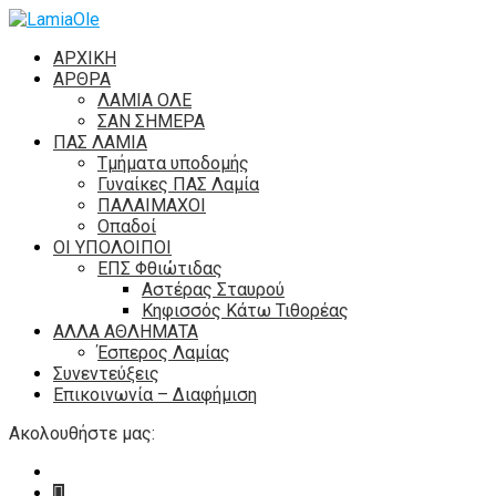
ΑΡΧΙΚΗ
ΑΡΘΡΑ
ΛΑΜΙΑ ΟΛΕ
ΣΑΝ ΣΗΜΕΡΑ
ΠΑΣ ΛΑΜΙΑ
Τμήματα υποδομής
Γυναίκες ΠΑΣ Λαμία
ΠΑΛΑΙΜΑΧΟΙ
Οπαδοί
ΟΙ ΥΠΟΛΟΙΠΟΙ
ΕΠΣ Φθιώτιδας
Αστέρας Σταυρού
Κηφισσός Κάτω Τιθορέας
ΑΛΛΑ ΑΘΛΗΜΑΤΑ
Έσπερος Λαμίας
Συνεντεύξεις
Επικοινωνία – Διαφήμιση
Ακολουθήστε μας: