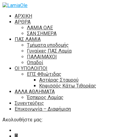
ΑΡΧΙΚΗ
ΑΡΘΡΑ
ΛΑΜΙΑ ΟΛΕ
ΣΑΝ ΣΗΜΕΡΑ
ΠΑΣ ΛΑΜΙΑ
Τμήματα υποδομής
Γυναίκες ΠΑΣ Λαμία
ΠΑΛΑΙΜΑΧΟΙ
Οπαδοί
ΟΙ ΥΠΟΛΟΙΠΟΙ
ΕΠΣ Φθιώτιδας
Αστέρας Σταυρού
Κηφισσός Κάτω Τιθορέας
ΑΛΛΑ ΑΘΛΗΜΑΤΑ
Έσπερος Λαμίας
Συνεντεύξεις
Επικοινωνία – Διαφήμιση
Ακολουθήστε μας: