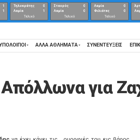
1
Τηλυκράτης
0
Σταυρός
0
Λαμία
0
Άρ
1
Λαμία
1
Λαμία
0
Φιλιάτες
0
Λα
Τελικό
Τελικό
Τελικό
αποτέλεσμα
αποτέλεσμα
Αποτέλεσμα
 ΥΠΟΛΟΙΠΟΙ
ΑΛΛΑ ΑΘΛΗΜΑΤΑ
ΣΥΝΕΝΤΕΎΞΕΙΣ
ΕΠΙ
Απόλλωνα για Ζα
δης
να έχει κάνει τις… ομορφιές του εις βάρος