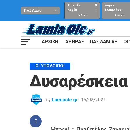
Τρίκαλα
0
Λαμία
Λαμία
1
Ελασσόνα
Τελικό
Τελικό
αποτέλεσμα
Αποτέλεσμα
ΑΡΧΙΚΗ
ΑΡΘΡΑ
ΠΑΣ ΛΑΜΙΑ
ΟΙ
ΟΙ ΥΠΌΛΟΙΠΟΙ
Δυσαρέσκεια 
by
Lamiaole.gr
16/02/2021
Μπορεί ο
Πραξιτέλης Ζαχαριά