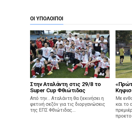
ΟΙ ΥΠΌΛΟΙΠΟΙ
Στην Αταλάντη στις 29/8 το
«Πρώτη
Super Cup Φθιώτιδας
Κηφισ
Από την… Αταλάντη θα ξεκινήσει η
Με ενθ
φετινή σεζόν για τις διοργανώσεις
και το 
της ΕΠΣ Φθιώτιδας....
πρεμιέρ
προετοι