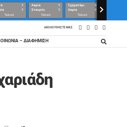
τα
1
Λαμία
1
Σχηματάρι
0
>
Λαμία
μία
1
Σταυρός
1
Λαμία
0
Ανθούπολη
Τελικό
Τελικό
Τελικό
Τελικό
αποτέλεσμα
αποτέλεσμα
αποτέλεσμα
αποτέλεσμ
ΑΚΟΛΟΥΘΉΣΤΕ ΜΑΣ:
ΚΟΙΝΩΝΊΑ – ΔΙΑΦΉΜΙΣΗ
χαριάδη