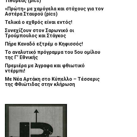
Τιθορέας (pics)
«Πρώτη» με χαμόγελα και στόχους για τον
Αστέρα Σταυρού (pics)
Τελικά ο εχθρός είναι εντός!
Συνεχίζουν στον Σαρωνικό οι
Τρούμπουλος και Στάγκος
Πήρε Καναδό εξτρέμ ο Κηφισσός!
Το αναλυτικό πρόγραμμα του 5ου ομίλου
της Γ’ Εθνικής
Πρεμιέρα με Άγραφα και φθιωτικό
ντέρμπι!
Με Νέα Αρτάκη στο Κύπελλο – Τέσσερις
της Φθιώτιδας στην κλήρωση