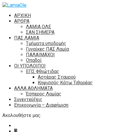
ΑΡΧΙΚΗ
ΑΡΘΡΑ
ΛΑΜΙΑ ΟΛΕ
ΣΑΝ ΣΗΜΕΡΑ
ΠΑΣ ΛΑΜΙΑ
Τμήματα υποδομής
Γυναίκες ΠΑΣ Λαμία
ΠΑΛΑΙΜΑΧΟΙ
Οπαδοί
ΟΙ ΥΠΟΛΟΙΠΟΙ
ΕΠΣ Φθιώτιδας
Αστέρας Σταυρού
Κηφισσός Κάτω Τιθορέας
ΑΛΛΑ ΑΘΛΗΜΑΤΑ
Έσπερος Λαμίας
Συνεντεύξεις
Επικοινωνία – Διαφήμιση
Ακολουθήστε μας: