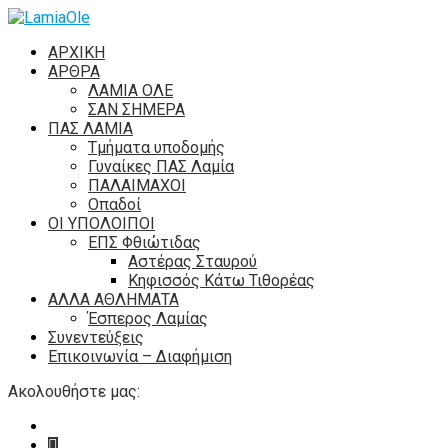
ΑΡΧΙΚΗ
ΑΡΘΡΑ
ΛΑΜΙΑ ΟΛΕ
ΣΑΝ ΣΗΜΕΡΑ
ΠΑΣ ΛΑΜΙΑ
Τμήματα υποδομής
Γυναίκες ΠΑΣ Λαμία
ΠΑΛΑΙΜΑΧΟΙ
Οπαδοί
ΟΙ ΥΠΟΛΟΙΠΟΙ
ΕΠΣ Φθιώτιδας
Αστέρας Σταυρού
Κηφισσός Κάτω Τιθορέας
ΑΛΛΑ ΑΘΛΗΜΑΤΑ
Έσπερος Λαμίας
Συνεντεύξεις
Επικοινωνία – Διαφήμιση
Ακολουθήστε μας: