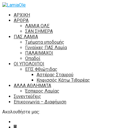
ΑΡΧΙΚΗ
ΑΡΘΡΑ
ΛΑΜΙΑ ΟΛΕ
ΣΑΝ ΣΗΜΕΡΑ
ΠΑΣ ΛΑΜΙΑ
Τμήματα υποδομής
Γυναίκες ΠΑΣ Λαμία
ΠΑΛΑΙΜΑΧΟΙ
Οπαδοί
ΟΙ ΥΠΟΛΟΙΠΟΙ
ΕΠΣ Φθιώτιδας
Αστέρας Σταυρού
Κηφισσός Κάτω Τιθορέας
ΑΛΛΑ ΑΘΛΗΜΑΤΑ
Έσπερος Λαμίας
Συνεντεύξεις
Επικοινωνία – Διαφήμιση
Ακολουθήστε μας: