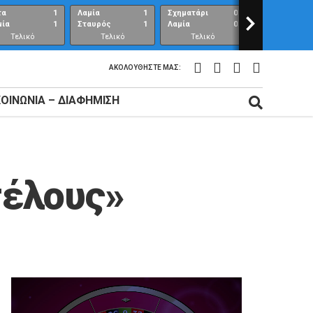
τα
1
Λαμία
1
Σχηματάρι
0
>
Λαμία
μία
1
Σταυρός
1
Λαμία
0
Ανθούπολη
Τελικό
Τελικό
Τελικό
Τελικό
αποτέλεσμα
αποτέλεσμα
αποτέλεσμα
αποτέλεσμ
ΑΚΟΛΟΥΘΉΣΤΕ ΜΑΣ:
ΚΟΙΝΩΝΊΑ – ΔΙΑΦΉΜΙΣΗ
τέλους»