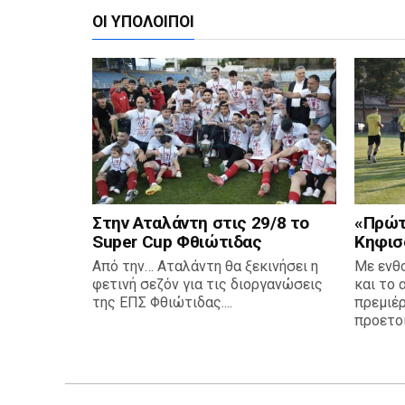
ΟΙ ΥΠΌΛΟΙΠΟΙ
Στην Αταλάντη στις 29/8 το
«Πρώτη
Super Cup Φθιώτιδας
Κηφισ
Από την… Αταλάντη θα ξεκινήσει η
Με ενθ
φετινή σεζόν για τις διοργανώσεις
και το 
της ΕΠΣ Φθιώτιδας....
πρεμιέρ
προετοι