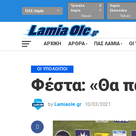
Τρίκαλα
0
Λαμία
Λαμία
1
Ελασσόνα
Τελικό
Τελικό
αποτέλεσμα
Αποτέλεσμα
ΑΡΧΙΚΗ
ΑΡΘΡΑ
ΠΑΣ ΛΑΜΙΑ
ΟΙ
ΟΙ ΥΠΌΛΟΙΠΟΙ
Φέστα: «Θα π
by
Lamiaole.gr
10/03/2021