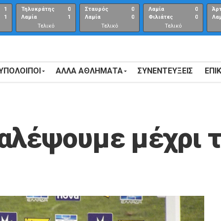
1
Τηλυκράτης
0
Σταυρός
0
Λαμία
0
Άρ
1
Λαμία
1
Λαμία
0
Φιλιάτες
0
Λα
Τελικό
Τελικό
Τελικό
αποτέλεσμα
αποτέλεσμα
Αποτέλεσμα
 ΥΠΟΛΟΙΠΟΙ
ΑΛΛΑ ΑΘΛΗΜΑΤΑ
ΣΥΝΕΝΤΕΎΞΕΙΣ
ΕΠΙ
αλέψουμε μέχρι 