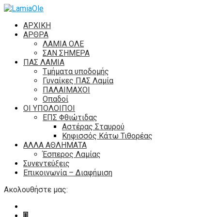
ΑΡΧΙΚΗ
ΑΡΘΡΑ
ΛΑΜΙΑ ΟΛΕ
ΣΑΝ ΣΗΜΕΡΑ
ΠΑΣ ΛΑΜΙΑ
Τμήματα υποδομής
Γυναίκες ΠΑΣ Λαμία
ΠΑΛΑΙΜΑΧΟΙ
Οπαδοί
ΟΙ ΥΠΟΛΟΙΠΟΙ
ΕΠΣ Φθιώτιδας
Αστέρας Σταυρού
Κηφισσός Κάτω Τιθορέας
ΑΛΛΑ ΑΘΛΗΜΑΤΑ
Έσπερος Λαμίας
Συνεντεύξεις
Επικοινωνία – Διαφήμιση
Ακολουθήστε μας: