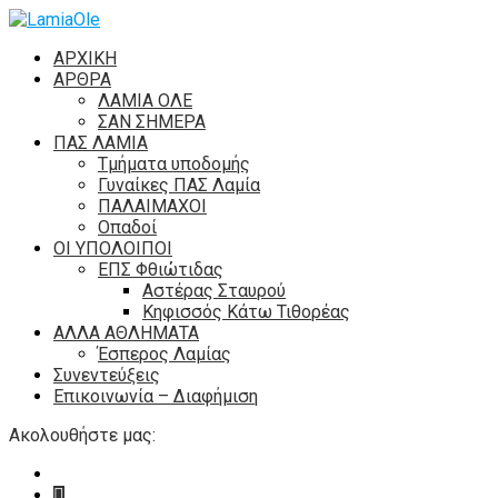
ΑΡΧΙΚΗ
ΑΡΘΡΑ
ΛΑΜΙΑ ΟΛΕ
ΣΑΝ ΣΗΜΕΡΑ
ΠΑΣ ΛΑΜΙΑ
Τμήματα υποδομής
Γυναίκες ΠΑΣ Λαμία
ΠΑΛΑΙΜΑΧΟΙ
Οπαδοί
ΟΙ ΥΠΟΛΟΙΠΟΙ
ΕΠΣ Φθιώτιδας
Αστέρας Σταυρού
Κηφισσός Κάτω Τιθορέας
ΑΛΛΑ ΑΘΛΗΜΑΤΑ
Έσπερος Λαμίας
Συνεντεύξεις
Επικοινωνία – Διαφήμιση
Ακολουθήστε μας: