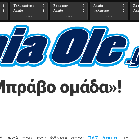
1
Τηλυκράτης
0
Σταυρός
0
Λαμία
0
Άρ
1
Λαμία
1
Λαμία
0
Φιλιάτες
0
Λα
Τελικό
Τελικό
Τελικό
αποτέλεσμα
αποτέλεσμα
Αποτέλεσμα
 ΥΠΟΛΟΙΠΟΙ
ΑΛΛΑ ΑΘΛΗΜΑΤΑ
ΣΥΝΕΝΤΕΎΞΕΙΣ
ΕΠΙ
Μπράβο ομάδα»!
κό γκολ του, που έδωσε στον
ΠΑΣ Λαμία
μια