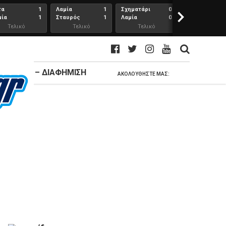
τα
1
Λαμία
1
Σχηματάρι
0
>
Λαμία
μία
1
Σταυρός
1
Λαμία
0
Ανθούπολη
Τελικό
Τελικό
Τελικό
Τελικό
αποτέλεσμα
αποτέλεσμα
αποτέλεσμα
αποτέλεσμ
ΚΟΙΝΩΝΊΑ – ΔΙΑΦΉΜΙΣΗ
ΑΚΟΛΟΥΘΉΣΤΕ ΜΑΣ: