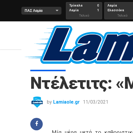
Τρίκαλα
0
Λαμία
Λαμία
1
Ελασσόνα
Τελικό
Τελικό
αποτέλεσμα
Αποτέλεσμα
ΑΡΧΙΚΗ
ΑΡΘΡΑ
ΠΑΣ ΛΑΜΙΑ
ΟΙ
ΠΑΣ ΛΑΜΊΑ
Ντέλετιτς: «
by
Lamiaole.gr
11/03/2021
Μία μέρα μετά το καθοριστι