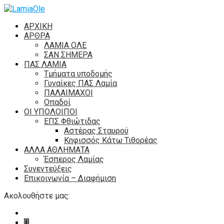
ΑΡΧΙΚΗ
ΑΡΘΡΑ
ΛΑΜΙΑ ΟΛΕ
ΣΑΝ ΣΗΜΕΡΑ
ΠΑΣ ΛΑΜΙΑ
Τμήματα υποδομής
Γυναίκες ΠΑΣ Λαμία
ΠΑΛΑΙΜΑΧΟΙ
Οπαδοί
ΟΙ ΥΠΟΛΟΙΠΟΙ
ΕΠΣ Φθιώτιδας
Αστέρας Σταυρού
Κηφισσός Κάτω Τιθορέας
ΑΛΛΑ ΑΘΛΗΜΑΤΑ
Έσπερος Λαμίας
Συνεντεύξεις
Επικοινωνία – Διαφήμιση
Ακολουθήστε μας: