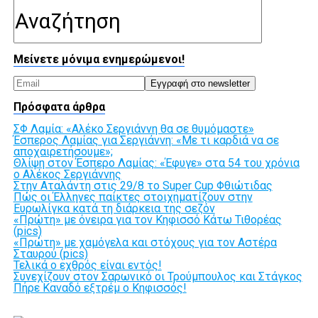
Μείνετε μόνιμα ενημερώμενοι!
Πρόσφατα άρθρα
ΣΦ Λαμία: «Αλέκο Σεργιάννη θα σε θυμόμαστε»
Έσπερος Λαμίας για Σεργιάννη: «Με τι καρδιά να σε
αποχαιρετήσουμε»;
Θλίψη στον Έσπερο Λαμίας: «Έφυγε» στα 54 του χρόνια
ο Αλέκος Σεργιάννης
Στην Αταλάντη στις 29/8 το Super Cup Φθιώτιδας
Πώς οι Έλληνες παίκτες στοιχηματίζουν στην
Ευρωλίγκα κατά τη διάρκεια της σεζόν
«Πρώτη» με όνειρα για τον Κηφισσό Κάτω Τιθορέας
(pics)
«Πρώτη» με χαμόγελα και στόχους για τον Αστέρα
Σταυρού (pics)
Τελικά ο εχθρός είναι εντός!
Συνεχίζουν στον Σαρωνικό οι Τρούμπουλος και Στάγκος
Πήρε Καναδό εξτρέμ ο Κηφισσός!