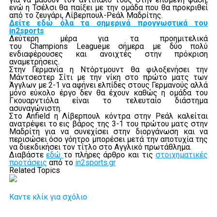
ενώ η Τσέλσι θα παίξει με την ομάδα που θα προκριθεί
από το ζευγάρι, Λίβερπουλ-Ρεάλ Μαδρίτης.
Δείτε εδώ όλα τα σημερινά προγνωστικά του
in2sports
Δεύτερη μέρα για τα προημιτελικά
του
Champions League
με σήμερα με δύο πολύ
ενδιαφέρουσες και ανοιχτές στην πρόκριση
αναμετρήσεις.
Στην Γερμανία η Ντόρτμουντ θα φιλοξενήσει την
Μάντσεστερ Σίτι με την νίκη στο πρώτο ματς των
Άγγλων με 2-1 να αφήνει ελπίδες στους Γερμανούς αλλά
μόνο εύκολο έργο δεν θα έχουν καθώς η ομάδα του
Γκουαρντιόλα είναι το τελευταίο διάστημα
ασυναγώνιστη.
Στο
Anfield
η Λίβερπουλ κόντρα στην Ρεάλ καλείται
ανατρέψει το εις βάρος της 3-1 του πρώτου ματς στην
Μαδρίτη για να συνεχίσει στην διοργάνωση και να
περισώσει όσο γόητρο μπορέσει μετά την αποτυχία της
να διεκδικήσει τον τίτλο στο Αγγλικό πρωτάθλημα
.
Διαβάστε
εδώ
τo πλήρες άρθρο και τις
στοιχηματικές
προτάσεις
από το
in2sports.gr
Related Topics
Καντε κλίκ για σχόλιο