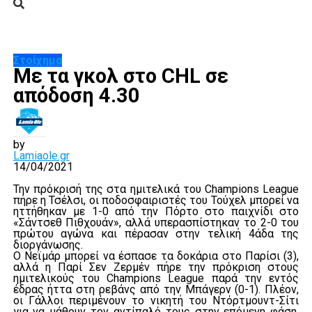
Στοίχημα
Με τα γκολ στο CHL σε
απόδοση 4.30
by
Lamiaole.gr
14/04/2021
Την πρόκρισή της στα ημιτελικά του Champions League
πήρε η Τσέλσι, οι ποδοσφαιριστές του Τούχελ μπορεί να
ηττήθηκαν με 1-0 από την Πόρτο στο παιχνίδι στο
«Σάντσεθ Πιθχουάν», αλλά υπερασπίστηκαν το 2-0 του
πρώτου αγώνα και πέρασαν στην τελική 4άδα της
διοργάνωσης.
Ο Νεϊμάρ μπορεί να έσπασε τα δοκάρια στο Παρίσι (3),
αλλά η Παρί Σεν Ζερμέν πήρε την πρόκριση στους
ημιτελικούς του Champions League παρά την εντός
έδρας ήττα στη ρεβάνς από την Μπάγερν (0-1). Πλέον,
οι Γάλλοι περιμένουν το νικητή του Ντόρτμουντ-Σίτι
για να μάθουν τον αντίπαλό τους στην επόμενη φάση,