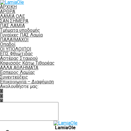
ΑΡΧΙΚΗ
ΑΡΘΡΑ
ΛΑΜΙΑ ΟΛΕ
ΣΑΝ ΣΗΜΕΡΑ
ΠΑΣ ΛΑΜΙΑ
Τμήματα υποδομής
Γυναίκες ΠΑΣ Λαμία
ΠΑΛΑΙΜΑΧΟΙ
Οπαδοί
ΟΙ ΥΠΟΛΟΙΠΟΙ
ΕΠΣ Φθιώτιδας
Αστέρας Σταυρού
Κηφισσός Κάτω Τιθορέας
ΑΛΛΑ ΑΘΛΗΜΑΤΑ
Έσπερος Λαμίας
Συνεντεύξεις
Επικοινωνία – Διαφήμιση
Ακολουθήστε μας:
LamiaOle