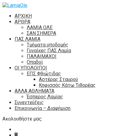
ΑΡΧΙΚΗ
ΑΡΘΡΑ
ΛΑΜΙΑ ΟΛΕ
ΣΑΝ ΣΗΜΕΡΑ
ΠΑΣ ΛΑΜΙΑ
Τμήματα υποδομής
Γυναίκες ΠΑΣ Λαμία
ΠΑΛΑΙΜΑΧΟΙ
Οπαδοί
ΟΙ ΥΠΟΛΟΙΠΟΙ
ΕΠΣ Φθιώτιδας
Αστέρας Σταυρού
Κηφισσός Κάτω Τιθορέας
ΑΛΛΑ ΑΘΛΗΜΑΤΑ
Έσπερος Λαμίας
Συνεντεύξεις
Επικοινωνία – Διαφήμιση
Ακολουθήστε μας: