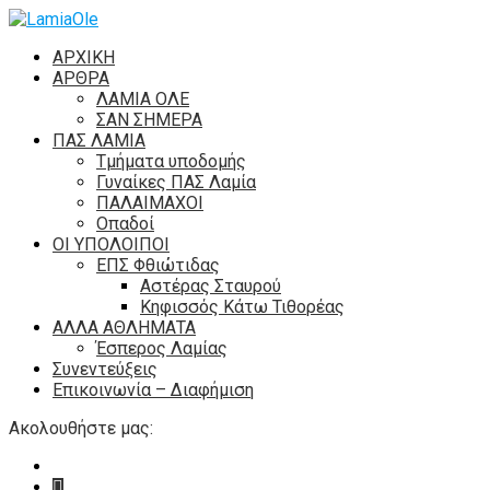
ΑΡΧΙΚΗ
ΑΡΘΡΑ
ΛΑΜΙΑ ΟΛΕ
ΣΑΝ ΣΗΜΕΡΑ
ΠΑΣ ΛΑΜΙΑ
Τμήματα υποδομής
Γυναίκες ΠΑΣ Λαμία
ΠΑΛΑΙΜΑΧΟΙ
Οπαδοί
ΟΙ ΥΠΟΛΟΙΠΟΙ
ΕΠΣ Φθιώτιδας
Αστέρας Σταυρού
Κηφισσός Κάτω Τιθορέας
ΑΛΛΑ ΑΘΛΗΜΑΤΑ
Έσπερος Λαμίας
Συνεντεύξεις
Επικοινωνία – Διαφήμιση
Ακολουθήστε μας: