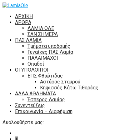
ΑΡΧΙΚΗ
ΑΡΘΡΑ
ΛΑΜΙΑ ΟΛΕ
ΣΑΝ ΣΗΜΕΡΑ
ΠΑΣ ΛΑΜΙΑ
Τμήματα υποδομής
Γυναίκες ΠΑΣ Λαμία
ΠΑΛΑΙΜΑΧΟΙ
Οπαδοί
ΟΙ ΥΠΟΛΟΙΠΟΙ
ΕΠΣ Φθιώτιδας
Αστέρας Σταυρού
Κηφισσός Κάτω Τιθορέας
ΑΛΛΑ ΑΘΛΗΜΑΤΑ
Έσπερος Λαμίας
Συνεντεύξεις
Επικοινωνία – Διαφήμιση
Ακολουθήστε μας: