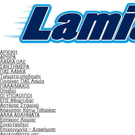
ΑΡΧΙΚΗ
ΑΡΘΡΑ
ΛΑΜΙΑ ΟΛΕ
ΣΑΝ ΣΗΜΕΡΑ
ΠΑΣ ΛΑΜΙΑ
Τμήματα υποδομής
Γυναίκες ΠΑΣ Λαμία
ΠΑΛΑΙΜΑΧΟΙ
Οπαδοί
ΟΙ ΥΠΟΛΟΙΠΟΙ
ΕΠΣ Φθιώτιδας
Αστέρας Σταυρού
Κηφισσός Κάτω Τιθορέας
ΑΛΛΑ ΑΘΛΗΜΑΤΑ
Έσπερος Λαμίας
Συνεντεύξεις
Επικοινωνία – Διαφήμιση
Ακολουθήστε μας: