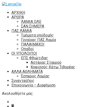
ΑΡΧΙΚΗ
ΑΡΘΡΑ
ΛΑΜΙΑ ΟΛΕ
ΣΑΝ ΣΗΜΕΡΑ
ΠΑΣ ΛΑΜΙΑ
Τμήματα υποδομής
Γυναίκες ΠΑΣ Λαμία
ΠΑΛΑΙΜΑΧΟΙ
Οπαδοί
ΟΙ ΥΠΟΛΟΙΠΟΙ
ΕΠΣ Φθιώτιδας
Αστέρας Σταυρού
Κηφισσός Κάτω Τιθορέας
ΑΛΛΑ ΑΘΛΗΜΑΤΑ
Έσπερος Λαμίας
Συνεντεύξεις
Επικοινωνία – Διαφήμιση
Ακολουθήστε μας: