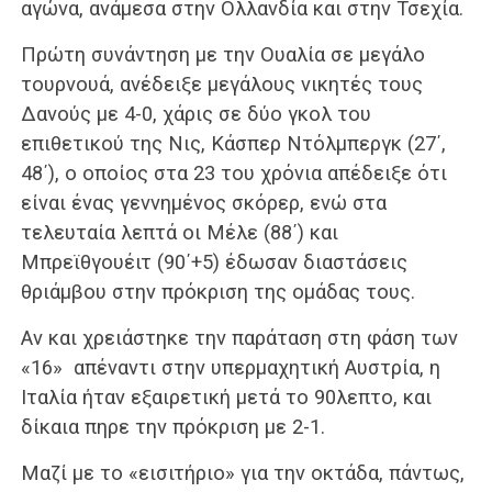
αγώνα, ανάμεσα στην Ολλανδία και στην Τσεχία.
Πρώτη συνάντηση με την Ουαλία σε μεγάλο
τουρνουά, ανέδειξε μεγάλους νικητές τους
Δανούς με 4-0, χάρις σε δύο γκολ του
επιθετικού της Νις, Κάσπερ Ντόλμπεργκ (27΄,
48΄), ο οποίος στα 23 του χρόνια απέδειξε ότι
είναι ένας γεννημένος σκόρερ, ενώ στα
τελευταία λεπτά οι Μέλε (88΄) και
Μπρεϊθγουέιτ (90΄+5) έδωσαν διαστάσεις
θριάμβου στην πρόκριση της ομάδας τους.
Αν και χρειάστηκε την παράταση στη φάση των
«16» απέναντι στην υπερμαχητική Αυστρία, η
Ιταλία ήταν εξαιρετική μετά το 90λεπτο, και
δίκαια πηρε την πρόκριση με 2-1.
Μαζί με το «εισιτήριο» για την οκτάδα, πάντως,