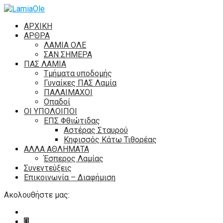
ΑΡΧΙΚΗ
ΑΡΘΡΑ
ΛΑΜΙΑ ΟΛΕ
ΣΑΝ ΣΗΜΕΡΑ
ΠΑΣ ΛΑΜΙΑ
Τμήματα υποδομής
Γυναίκες ΠΑΣ Λαμία
ΠΑΛΑΙΜΑΧΟΙ
Οπαδοί
ΟΙ ΥΠΟΛΟΙΠΟΙ
ΕΠΣ Φθιώτιδας
Αστέρας Σταυρού
Κηφισσός Κάτω Τιθορέας
ΑΛΛΑ ΑΘΛΗΜΑΤΑ
Έσπερος Λαμίας
Συνεντεύξεις
Επικοινωνία – Διαφήμιση
Ακολουθήστε μας: