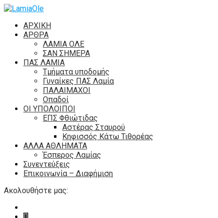
ΑΡΧΙΚΗ
ΑΡΘΡΑ
ΛΑΜΙΑ ΟΛΕ
ΣΑΝ ΣΗΜΕΡΑ
ΠΑΣ ΛΑΜΙΑ
Τμήματα υποδομής
Γυναίκες ΠΑΣ Λαμία
ΠΑΛΑΙΜΑΧΟΙ
Οπαδοί
ΟΙ ΥΠΟΛΟΙΠΟΙ
ΕΠΣ Φθιώτιδας
Αστέρας Σταυρού
Κηφισσός Κάτω Τιθορέας
ΑΛΛΑ ΑΘΛΗΜΑΤΑ
Έσπερος Λαμίας
Συνεντεύξεις
Επικοινωνία – Διαφήμιση
Ακολουθήστε μας: