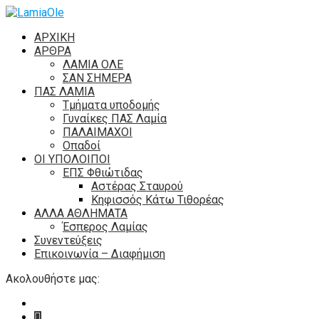
ΑΡΧΙΚΗ
ΑΡΘΡΑ
ΛΑΜΙΑ ΟΛΕ
ΣΑΝ ΣΗΜΕΡΑ
ΠΑΣ ΛΑΜΙΑ
Τμήματα υποδομής
Γυναίκες ΠΑΣ Λαμία
ΠΑΛΑΙΜΑΧΟΙ
Οπαδοί
ΟΙ ΥΠΟΛΟΙΠΟΙ
ΕΠΣ Φθιώτιδας
Αστέρας Σταυρού
Κηφισσός Κάτω Τιθορέας
ΑΛΛΑ ΑΘΛΗΜΑΤΑ
Έσπερος Λαμίας
Συνεντεύξεις
Επικοινωνία – Διαφήμιση
Ακολουθήστε μας: