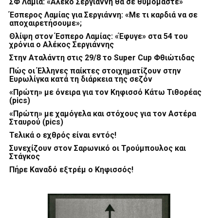
ΣΦ Λαμία: «Αλέκο Σεργιάννη θα σε θυμόμαστε»
Έσπερος Λαμίας για Σεργιάννη: «Με τι καρδιά να σε
αποχαιρετήσουμε»;
Θλίψη στον Έσπερο Λαμίας: «Έφυγε» στα 54 του
χρόνια ο Αλέκος Σεργιάννης
Στην Αταλάντη στις 29/8 το Super Cup Φθιώτιδας
Πώς οι Έλληνες παίκτες στοιχηματίζουν στην
Ευρωλίγκα κατά τη διάρκεια της σεζόν
«Πρώτη» με όνειρα για τον Κηφισσό Κάτω Τιθορέας
(pics)
«Πρώτη» με χαμόγελα και στόχους για τον Αστέρα
Σταυρού (pics)
Τελικά ο εχθρός είναι εντός!
Συνεχίζουν στον Σαρωνικό οι Τρούμπουλος και
Στάγκος
Πήρε Καναδό εξτρέμ ο Κηφισσός!