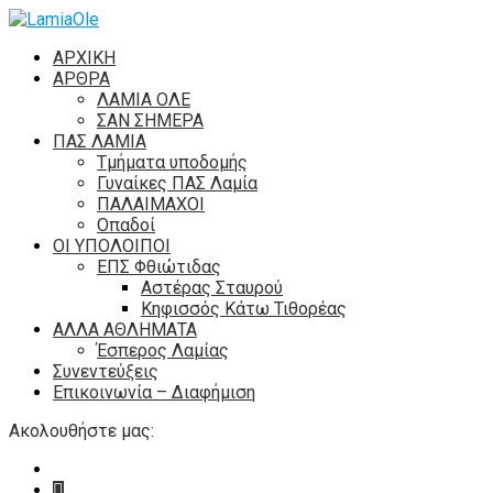
ΑΡΧΙΚΗ
ΑΡΘΡΑ
ΛΑΜΙΑ ΟΛΕ
ΣΑΝ ΣΗΜΕΡΑ
ΠΑΣ ΛΑΜΙΑ
Τμήματα υποδομής
Γυναίκες ΠΑΣ Λαμία
ΠΑΛΑΙΜΑΧΟΙ
Οπαδοί
ΟΙ ΥΠΟΛΟΙΠΟΙ
ΕΠΣ Φθιώτιδας
Αστέρας Σταυρού
Κηφισσός Κάτω Τιθορέας
ΑΛΛΑ ΑΘΛΗΜΑΤΑ
Έσπερος Λαμίας
Συνεντεύξεις
Επικοινωνία – Διαφήμιση
Ακολουθήστε μας: