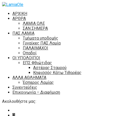
ΑΡΧΙΚΗ
ΑΡΘΡΑ
ΛΑΜΙΑ ΟΛΕ
ΣΑΝ ΣΗΜΕΡΑ
ΠΑΣ ΛΑΜΙΑ
Τμήματα υποδομής
Γυναίκες ΠΑΣ Λαμία
ΠΑΛΑΙΜΑΧΟΙ
Οπαδοί
ΟΙ ΥΠΟΛΟΙΠΟΙ
ΕΠΣ Φθιώτιδας
Αστέρας Σταυρού
Κηφισσός Κάτω Τιθορέας
ΑΛΛΑ ΑΘΛΗΜΑΤΑ
Έσπερος Λαμίας
Συνεντεύξεις
Επικοινωνία – Διαφήμιση
Ακολουθήστε μας: