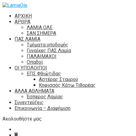
ΑΡΧΙΚΗ
ΑΡΘΡΑ
ΛΑΜΙΑ ΟΛΕ
ΣΑΝ ΣΗΜΕΡΑ
ΠΑΣ ΛΑΜΙΑ
Τμήματα υποδομής
Γυναίκες ΠΑΣ Λαμία
ΠΑΛΑΙΜΑΧΟΙ
Οπαδοί
ΟΙ ΥΠΟΛΟΙΠΟΙ
ΕΠΣ Φθιώτιδας
Αστέρας Σταυρού
Κηφισσός Κάτω Τιθορέας
ΑΛΛΑ ΑΘΛΗΜΑΤΑ
Έσπερος Λαμίας
Συνεντεύξεις
Επικοινωνία – Διαφήμιση
Ακολουθήστε μας: