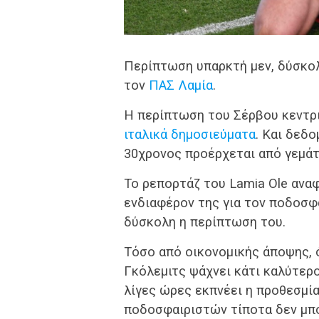
Περίπτωση υπαρκτή μεν, δύσκολ
τον
ΠΑΣ Λαμία
.
Η περίπτωση του Σέρβου κεντρ
ιταλικά δημοσιεύματα
. Και δεδ
30χρονος προέρχεται από γεμάτη
Το ρεπορτάζ του Lamia Ole αναφ
ενδιαφέρον της για τον ποδοσφα
δύσκολη η περίπτωση του.
Τόσο από οικονομικής άποψης, 
Γκόλεμιτς ψάχνει κάτι καλύτερ
λίγες ώρες εκπνέει η προθεσμί
ποδοσφαιριστών τίποτα δεν μπ