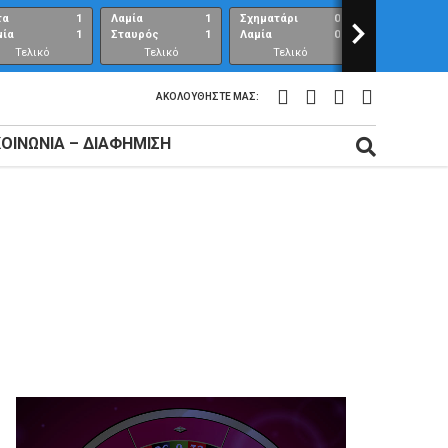
τα
1
Λαμία
1
Σχηματάρι
0
>
Λαμία
μία
1
Σταυρός
1
Λαμία
0
Ανθούπολη
Τελικό
Τελικό
Τελικό
Τελικό
αποτέλεσμα
αποτέλεσμα
αποτέλεσμα
αποτέλεσμ
ΑΚΟΛΟΥΘΉΣΤΕ ΜΑΣ:
ΚΟΙΝΩΝΊΑ – ΔΙΑΦΉΜΙΣΗ