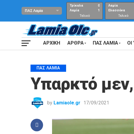
Τρίκαλα
0
Λαμία
Λαμία
1
Ελασσόνα
Τελικό
Τελικό
αποτέλεσμα
Αποτέλεσμα
ΑΡΧΙΚΗ
ΑΡΘΡΑ
ΠΑΣ ΛΑΜΙΑ
ΟΙ
ΠΑΣ ΛΑΜΊΑ
Υπαρκτό μεν,
by
Lamiaole.gr
17/09/2021