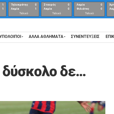
1
Τηλυκράτης
0
Σταυρός
0
Λαμία
0
Άρ
1
Λαμία
1
Λαμία
0
Φιλιάτες
0
Λα
Τελικό
Τελικό
Τελικό
αποτέλεσμα
αποτέλεσμα
Αποτέλεσμα
 ΥΠΟΛΟΙΠΟΙ
ΑΛΛΑ ΑΘΛΗΜΑΤΑ
ΣΥΝΕΝΤΕΎΞΕΙΣ
ΕΠΙ
 δύσκολο δε…