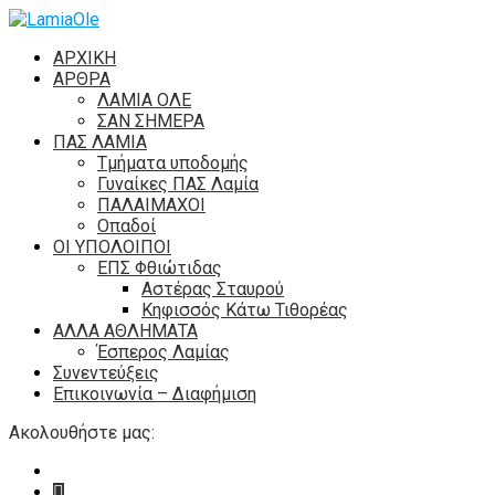
ΑΡΧΙΚΗ
ΑΡΘΡΑ
ΛΑΜΙΑ ΟΛΕ
ΣΑΝ ΣΗΜΕΡΑ
ΠΑΣ ΛΑΜΙΑ
Τμήματα υποδομής
Γυναίκες ΠΑΣ Λαμία
ΠΑΛΑΙΜΑΧΟΙ
Οπαδοί
ΟΙ ΥΠΟΛΟΙΠΟΙ
ΕΠΣ Φθιώτιδας
Αστέρας Σταυρού
Κηφισσός Κάτω Τιθορέας
ΑΛΛΑ ΑΘΛΗΜΑΤΑ
Έσπερος Λαμίας
Συνεντεύξεις
Επικοινωνία – Διαφήμιση
Ακολουθήστε μας: