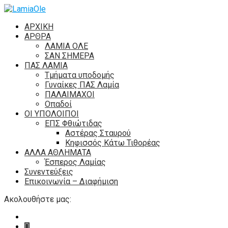
ΑΡΧΙΚΗ
ΑΡΘΡΑ
ΛΑΜΙΑ ΟΛΕ
ΣΑΝ ΣΗΜΕΡΑ
ΠΑΣ ΛΑΜΙΑ
Τμήματα υποδομής
Γυναίκες ΠΑΣ Λαμία
ΠΑΛΑΙΜΑΧΟΙ
Οπαδοί
ΟΙ ΥΠΟΛΟΙΠΟΙ
ΕΠΣ Φθιώτιδας
Αστέρας Σταυρού
Κηφισσός Κάτω Τιθορέας
ΑΛΛΑ ΑΘΛΗΜΑΤΑ
Έσπερος Λαμίας
Συνεντεύξεις
Επικοινωνία – Διαφήμιση
Ακολουθήστε μας: