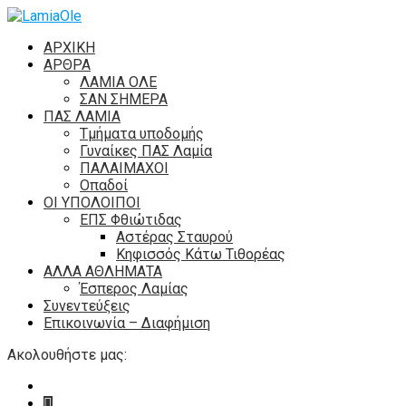
ΑΡΧΙΚΗ
ΑΡΘΡΑ
ΛΑΜΙΑ ΟΛΕ
ΣΑΝ ΣΗΜΕΡΑ
ΠΑΣ ΛΑΜΙΑ
Τμήματα υποδομής
Γυναίκες ΠΑΣ Λαμία
ΠΑΛΑΙΜΑΧΟΙ
Οπαδοί
ΟΙ ΥΠΟΛΟΙΠΟΙ
ΕΠΣ Φθιώτιδας
Αστέρας Σταυρού
Κηφισσός Κάτω Τιθορέας
ΑΛΛΑ ΑΘΛΗΜΑΤΑ
Έσπερος Λαμίας
Συνεντεύξεις
Επικοινωνία – Διαφήμιση
Ακολουθήστε μας: