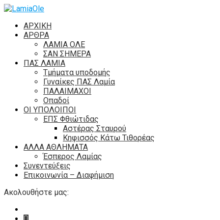
ΑΡΧΙΚΗ
ΑΡΘΡΑ
ΛΑΜΙΑ ΟΛΕ
ΣΑΝ ΣΗΜΕΡΑ
ΠΑΣ ΛΑΜΙΑ
Τμήματα υποδομής
Γυναίκες ΠΑΣ Λαμία
ΠΑΛΑΙΜΑΧΟΙ
Οπαδοί
ΟΙ ΥΠΟΛΟΙΠΟΙ
ΕΠΣ Φθιώτιδας
Αστέρας Σταυρού
Κηφισσός Κάτω Τιθορέας
ΑΛΛΑ ΑΘΛΗΜΑΤΑ
Έσπερος Λαμίας
Συνεντεύξεις
Επικοινωνία – Διαφήμιση
Ακολουθήστε μας: