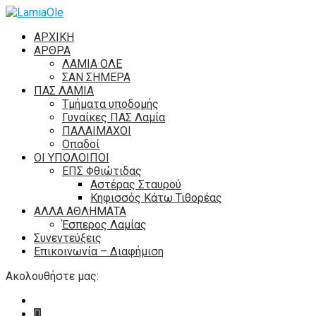
ΑΡΧΙΚΗ
ΑΡΘΡΑ
ΛΑΜΙΑ ΟΛΕ
ΣΑΝ ΣΗΜΕΡΑ
ΠΑΣ ΛΑΜΙΑ
Τμήματα υποδομής
Γυναίκες ΠΑΣ Λαμία
ΠΑΛΑΙΜΑΧΟΙ
Οπαδοί
ΟΙ ΥΠΟΛΟΙΠΟΙ
ΕΠΣ Φθιώτιδας
Αστέρας Σταυρού
Κηφισσός Κάτω Τιθορέας
ΑΛΛΑ ΑΘΛΗΜΑΤΑ
Έσπερος Λαμίας
Συνεντεύξεις
Επικοινωνία – Διαφήμιση
Ακολουθήστε μας: