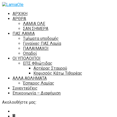
ΑΡΧΙΚΗ
ΑΡΘΡΑ
ΛΑΜΙΑ ΟΛΕ
ΣΑΝ ΣΗΜΕΡΑ
ΠΑΣ ΛΑΜΙΑ
Τμήματα υποδομής
Γυναίκες ΠΑΣ Λαμία
ΠΑΛΑΙΜΑΧΟΙ
Οπαδοί
ΟΙ ΥΠΟΛΟΙΠΟΙ
ΕΠΣ Φθιώτιδας
Αστέρας Σταυρού
Κηφισσός Κάτω Τιθορέας
ΑΛΛΑ ΑΘΛΗΜΑΤΑ
Έσπερος Λαμίας
Συνεντεύξεις
Επικοινωνία – Διαφήμιση
Ακολουθήστε μας: