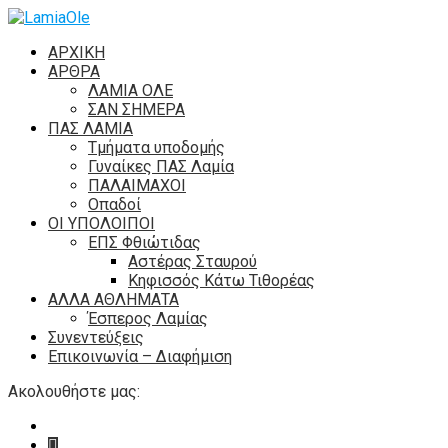
ΑΡΧΙΚΗ
ΑΡΘΡΑ
ΛΑΜΙΑ ΟΛΕ
ΣΑΝ ΣΗΜΕΡΑ
ΠΑΣ ΛΑΜΙΑ
Τμήματα υποδομής
Γυναίκες ΠΑΣ Λαμία
ΠΑΛΑΙΜΑΧΟΙ
Οπαδοί
ΟΙ ΥΠΟΛΟΙΠΟΙ
ΕΠΣ Φθιώτιδας
Αστέρας Σταυρού
Κηφισσός Κάτω Τιθορέας
ΑΛΛΑ ΑΘΛΗΜΑΤΑ
Έσπερος Λαμίας
Συνεντεύξεις
Επικοινωνία – Διαφήμιση
Ακολουθήστε μας: